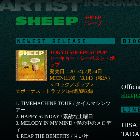
SHEEP
/ シープ
TOKYO SHEEPEST POP
トーキョー・シーペスト・ポ
ップ
発売日：2013年7月24日
MICP-11109 \3,143（税込）
＜ロック／ポップ＞
Offici
☆ボーナス・トラック1曲追加収録
sheep.
1. TIMEMACHINE TOUR / タイムマシンツ
アー
2. HAPPY SUNDAY / 素敵な土曜日
3. MELODY IN MY MIND / 僕の中のメロデ
HISA
ィ
TADA
4. REAP THE BENEFITS / 甘い汁