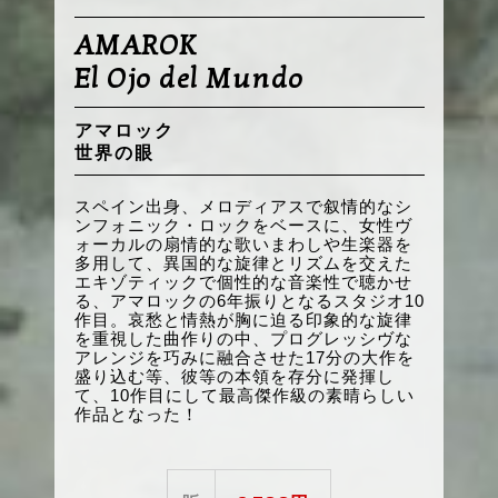
AMAROK
El Ojo del Mundo
アマロック
世界の眼
スペイン出身、メロディアスで叙情的なシ
ンフォニック・ロックをベースに、女性ヴ
ォーカルの扇情的な歌いまわしや生楽器を
多用して、異国的な旋律とリズムを交えた
エキゾティックで個性的な音楽性で聴かせ
る、アマロックの6年振りとなるスタジオ10
作目。哀愁と情熱が胸に迫る印象的な旋律
を重視した曲作りの中、プログレッシヴな
アレンジを巧みに融合させた17分の大作を
盛り込む等、彼等の本領を存分に発揮し
て、10作目にして最高傑作級の素晴らしい
作品となった！