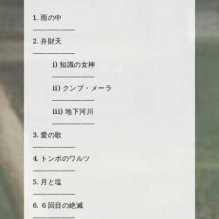
1. 雨の中
——————
2. 弁財天
——————
i) 知識の女神
——————
ii) クンブ・メーラ
——————
iii) 地下河川
——————
3. 愛の歌
——————
4. トンボのワルツ
——————
5. 月と塩
——————
6. ６回目の絶滅
——————