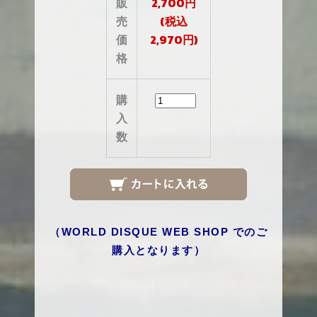
販
2,700円
売
(税込
価
2,970円)
格
購
入
数
（
WORLD DISQUE WEB SHOP
でのご
購入となります）