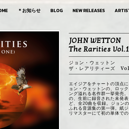
OME
＊お知らせ
BLOG
NEW RELEASES
ARTIS
JOHN WETTON
The Rarities Vol.1
ジョン・ウェットン
ザ・レアリティーズ Vol
エイジアをチャートの頂点に
ョン・ウェットンの、ロック
ング溢れる名作群一挙発売。
の、生前に録音された未発表
ど、全20曲を収録。ジョン
ふれる音源集の第一弾。紙ジャ
リマスターにて初の単体での