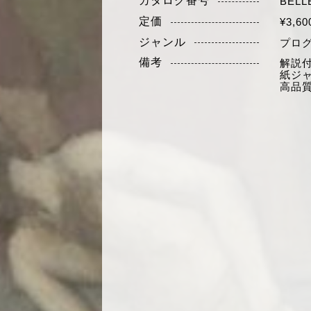
カタログ番号
BELL
定価
¥3,6
ジャンル
プロ
備考
解説
紙ジ
高品質