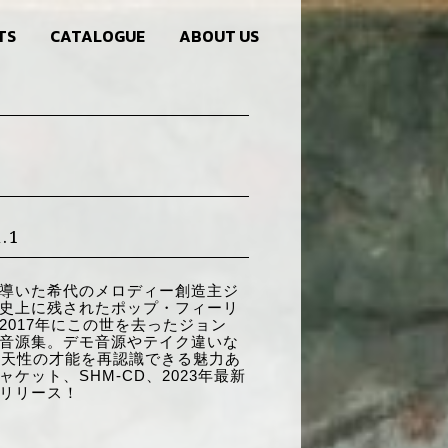
TS
CATALOGUE
ABOUT US
.1
導いた希代のメロディー創造主ジ
史上に残されたポップ・フィーリ
2017年にこの世を去ったジョン
音源集。デモ音源やテイク違いな
の天性の才能を再認識できる魅力あ
ケット、SHM-CD、2023年最新
リリース！