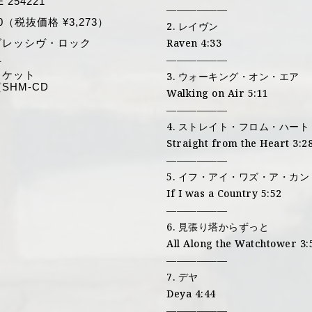
E 254221
——————
00（税抜価格 ¥3,273）
2. レイヴン
Raven 4:33
グレッシヴ・ロック
——————
付
ャケット
3. ウォーキング・オン・エア
SHM-CD
Walking on Air 5:11
——————
4. ストレイト・フロム・ハート
Straight from the Heart 3:2
——————
5. イフ・アイ・ワズ・ア・カ
If I was a Country 5:52
——————
6. 見張り塔からずっと
All Along the Watchtower 3:
——————
7. デヤ
Deya 4:44
——————