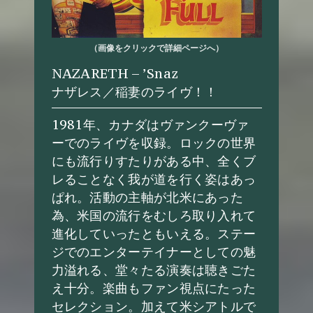
（画像をクリックで詳細ページへ）
NAZARETH – ’Snaz
ナザレス／稲妻のライヴ！！
1981年、カナダはヴァンクーヴァ
ーでのライヴを収録。ロックの世界
にも流行りすたりがある中、全くブ
レることなく我が道を行く姿はあっ
ぱれ。活動の主軸が北米にあった
為、米国の流行をむしろ取り入れて
進化していったともいえる。ステー
ジでのエンターテイナーとしての魅
力溢れる、堂々たる演奏は聴きごた
え十分。楽曲もファン視点にたった
セレクション。加えて米シアトルで