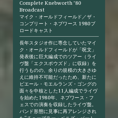
Complete Knebworth ’80
Broadcast
マイク・オールドフィールド／ザ・
コンプリート・ネブワース 1980ブ
ロードキャスト
長年スタジオ作に専念していたマイ
ク・オールドフィールドが「呪文」
発表後に巨大編成でのツアー（ライ
ヴ盤「エクスポウズド」に収録）を
行うものの、余りの規模の大きさゆ
えに維持不可能だったため、新たに
ピエール・モエルランズ・ゴングの
面々を中核とした11人編成でライヴ
を始めた1980年、ネブワース・フ
ェスでの演奏を収録したライヴ盤。
バンド形態に見事に再アレンジされ
た“チューブラー・ベルズ・パート