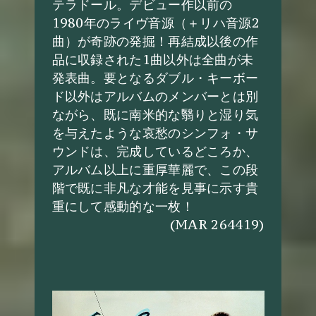
テラドール。デビュー作以前の
1980年のライヴ音源（＋リハ音源2
曲）が奇跡の発掘！再結成以後の作
品に収録された1曲以外は全曲が未
発表曲。要となるダブル・キーボー
ド以外はアルバムのメンバーとは別
ながら、既に南米的な翳りと湿り気
を与えたような哀愁のシンフォ・サ
ウンドは、完成しているどころか、
アルバム以上に重厚華麗で、この段
階で既に非凡な才能を見事に示す貴
重にして感動的な一枚！
(MAR 264419)