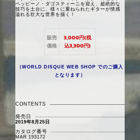
ペッピーノ・ダゴスティーニを迎え、超絶的な
技巧を土台に、様々に重ねられたギターが情感
溢れる壮大な世界を描く！
販売
3,000円(税
価格
込3,300円)
（
WORLD DISQUE WEB SHOP
でのご購入
となります）
CONTENTS
発売日
2019
年
8
月
25
日
カタログ番号
MAR 193172