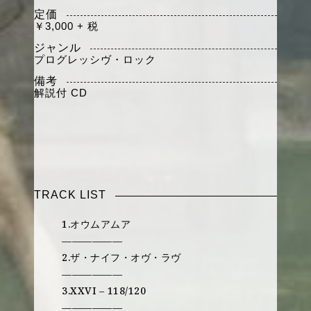
定価
￥3,000 + 税
ジャンル
プログレッシヴ・ロック
備考
解説付
CD
TRACK LIST
1.オウムアムア
——————
2.ザ・ナイフ・オヴ・ラヴ
——————
3.XXVI – 118/120
——————