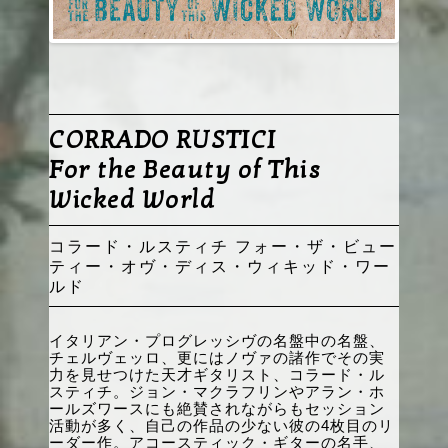
CORRADO RUSTICI
For the Beauty of This
Wicked World
コラード・ルスティチ
フォー・ザ・ビュー
ティー・オヴ・ディス・ウィキッド・ワー
ルド
イタリアン・プログレッシヴの名盤中の名盤、
チェルヴェッロ、更にはノヴァの諸作でその実
力を見せつけた天才ギタリスト、コラード・ル
スティチ。ジョン・マクラフリンやアラン・ホ
ールズワースにも絶賛されながらもセッション
活動が多く、自己の作品の少ない彼の4枚目のリ
ーダー作。アコースティック・ギターの名手、