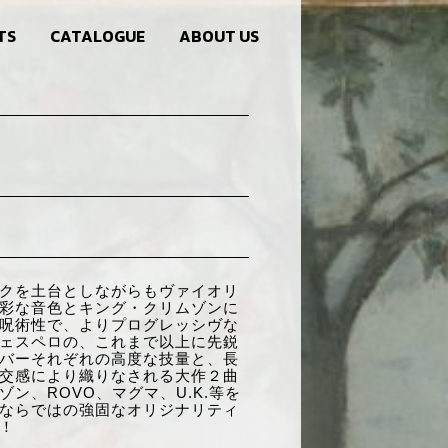
TS
CATALOGUE
ABOUT US
クを土台としながらもヴァイオリ
彩な音色とキング・クリムゾンに
呪術性で、よりプログレッシヴな
ェスペロの、これまで以上に先鋭
バーそれぞれの高度な技量と、長
交感により織りなされる大作２曲
ン、ROVO、マグマ、U.K.等を
ならではの強固なオリジナリティ
！