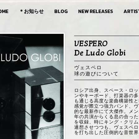
OME
＊お知らせ
BLOG
NEW RELEASES
ARTIS
VESPERO
De Ludo Globi
ヴェスペロ
球の遊びについて
ロシア出身、スペース・ロッ
ンやキーボード、打楽器の多
も通じる高度な楽曲構築性と
感覚が際立つ強力バンド、ヴ
的な最新作にて大傑作。メン
年の共演からくる息の合った
を収録、時にキング・クリムゾ
連想させつつも、ヴェスペロ
を打ち出した圧倒的な音世界