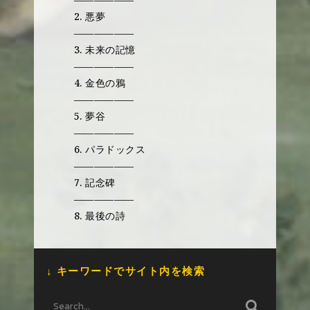
2. 悪夢
——————
3. 未来の記憶
——————
4. 金色の鴉
——————
5. 夢谷
——————
6. パラドックス
——————
7. 記念碑
——————
8. 最後の詩
↓ キーワードでサイト内を検索