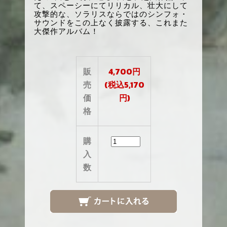
て、スペーシーにてリリカル、壮大にして
攻撃的な、ソラリスならではのシンフォ・
サウンドをこの上なく披露する、これまた
大傑作アルバム！
販
4,700円
売
(税込5,170
価
円)
格
購
入
数